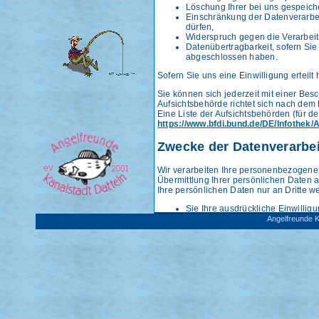
Löschung Ihrer bei uns gespeich
Einschränkung der Datenverarbeit
dürfen,
Widerspruch gegen die Verarbeit
Datenübertragbarkeit, sofern Sie
abgeschlossen haben.
Sofern Sie uns eine Einwilligung erteilt
Sie können sich jederzeit mit einer Bes
Aufsichtsbehörde richtet sich nach dem 
Eine Liste der Aufsichtsbehörden (für den
https://www.bfdi.bund.de/DE/Infothek/
Zwecke der Datenverarbeit
Wir verarbeiten Ihre personenbezogene
Übermittlung Ihrer persönlichen Daten a
Ihre persönlichen Daten nur an Dritte we
Sie Ihre ausdrückliche Einwilligu
die Verarbeitung zur Abwicklung e
Angelfreunde K
die Verarbeitung zur Erfüllung ein
die Verarbeitung zur Wahrung ber
Sie ein überwiegendes schutzwür
Diese Stellen sind:
Der Landesfischereiverband West
Der Landessportbund zur Aufnah
Löschung bzw. Sperrung 