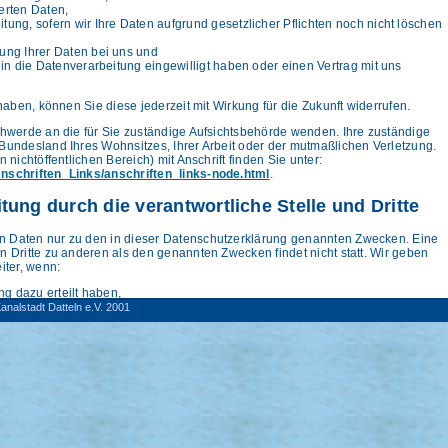
erten Daten,
ung, sofern wir Ihre Daten aufgrund gesetzlicher Pflichten noch nicht löschen
ung Ihrer Daten bei uns und
 in die Datenverarbeitung eingewilligt haben oder einen Vertrag mit uns
 haben, können Sie diese jederzeit mit Wirkung für die Zukunft widerrufen.
chwerde an die für Sie zuständige Aufsichtsbehörde wenden. Ihre zuständige
Bundesland Ihres Wohnsitzes, Ihrer Arbeit oder der mutmaßlichen Verletzung.
 nichtöffentlichen Bereich) mit Anschrift finden Sie unter:
Anschriften_Links/anschriften_links-node.html
.
ung durch die verantwortliche Stelle und Dritte
n Daten nur zu den in dieser Datenschutzerklärung genannten Zwecken. Eine
n Dritte zu anderen als den genannten Zwecken findet nicht statt. Wir geben
iter, wenn:
ng dazu erteilt haben,
ines Vertrags mit Ihnen erforderlich ist,
analstadt Datteln e.V. 2001
er rechtlichen Verpflichtung erforderlich ist,
echtigter Interessen erforderlich ist und kein Grund zur Annahme besteht, dass
diges Interesse an der Nichtweitergabe Ihrer Daten haben.
falen-Lippe für den Erhalt der Fischereiberechtigung
me in die Unfallversicherung
der Daten