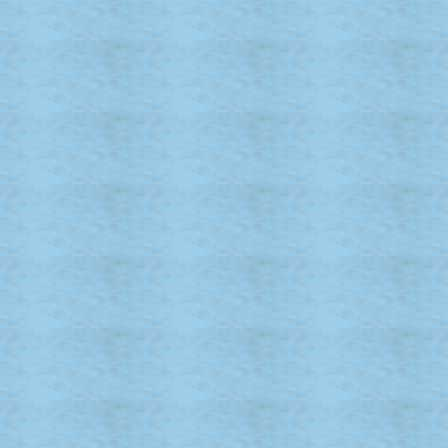
Unser Verein ist dem La
angeschlossen, der
auf Landesebene im Fis
auf Bundesebene im Deut
Die Logos sind auf dere